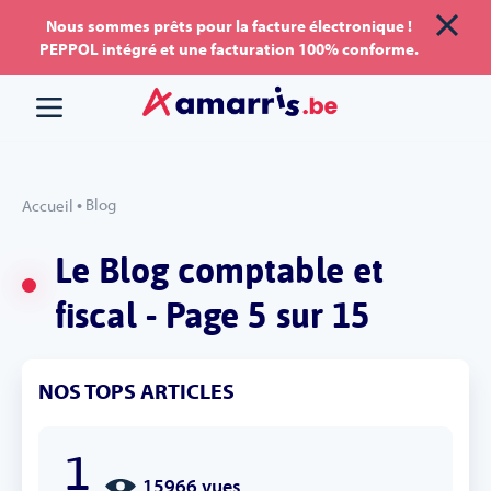
Aller
Aller au
Nous sommes prêts pour la facture électronique !
PEPPOL intégré et une facturation 100% conforme.
au
contenu
menu
•
Blog
Accueil
Le Blog comptable et
fiscal - Page 5 sur 15
NOS TOPS ARTICLES
1
15966 vues