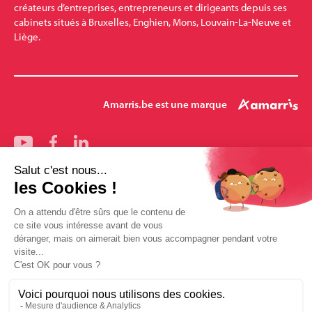
créateurs d’entreprises, entrepreneurs et dirigeants depuis ses
cabinets situés à Bruxelles, Enghien, Mons, Louvain-La-Neuve et
Liège.
Amarris.be est une marque
Nos bureaux
Bruxelles
Mons
Pharmalex
Enghien
Louvain-la-Neuve
Amarris-Santé
Mentions légales
Conditions générales de vente
Politique des données Amarris.be