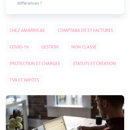
différences ?
CHEZ AMARRIS.BE
COMPTABILITÉ ET FACTURES
COVID-19
GESTION
NON CLASSÉ
PROTECTION ET CHARGES
STATUTS ET CRÉATION
TVA ET IMPÔTS