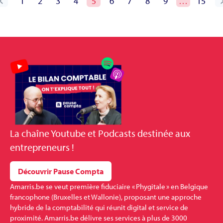
1
2
3
4
5
6
7
8
9
…
15
La
chaîne Youtube et Podcasts
destinée aux
entrepreneurs !
Découvrir Pause Compta
Amarris.be se veut première fiduciaire « Phygitale » en Belgique
francophone (Bruxelles et Wallonie), proposant une approche
hybride de la comptabilité qui réunit digital et service de
proximité. Amarris.be délivre ses services à plus de 3000