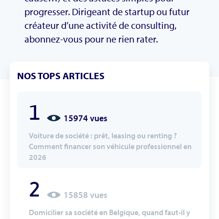
progresser. Dirigeant de startup ou futur
créateur d’une activité de consulting,
abonnez-vous pour ne rien rater.
NOS TOPS ARTICLES
1
15974 vues
Voiture de société : prêt, leasing ou renting ?
Comment financer son véhicule professionnel en
2026
2
15858 vues
Domicilier sa société en Belgique, quand faut-il y