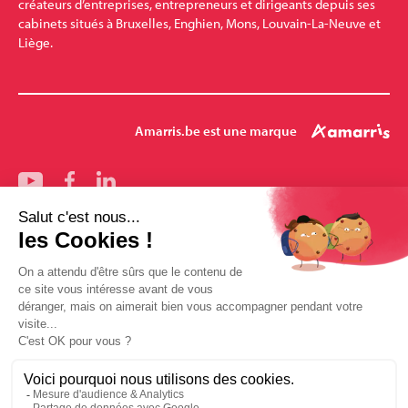
créateurs d’entreprises, entrepreneurs et dirigeants depuis ses
cabinets situés à Bruxelles, Enghien, Mons, Louvain-La-Neuve et
Liège.
Amarris.be est une marque
Nos bureaux
Bruxelles
Mons
Pharmalex
Enghien
Louvain-la-Neuve
Amarris-Santé
Mentions légales
Conditions générales de vente
Politique des données Amarris.be