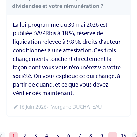
dividendes et votre rémunération ?
La loi-programme du 30 mai 2026 est
publiée : VVPRbis à 18 %, réserve de
liquidation relevée à 9,8 %, droits d'auteur
conditionnés à une attestation. Ces trois
changements touchent directement la
façon dont vous vous rémunérez via votre
société. On vous explique ce qui change, à
partir de quand, et ce que vous devez
vérifier dès maintenant.
16 juin 2026
Morgane DUCHATEAU
1
2
3
4
5
6
7
8
9
…
15