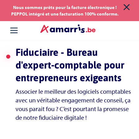
Aller
Aller au
Nous sommes prêts pour la facture électronique !
PEPPOL intégré et une facturation 100% conforme.
au
contenu
menu
Fiduciaire - Bureau
d'expert-comptable pour
entrepreneurs exigeants
Associer le meilleur des logiciels comptables
avec un véritable engagement de conseil, ça
vous parait fou ? C’est pourtant la promesse
de notre fiduciaire digitale !