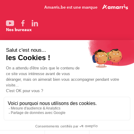
Amarris.be est une marque
Nos bureaux
Bruxelles
Mons
Pharmalex
Enghien
Louvain-la-Neuve
Amarris-Santé
Mentions légales
Conditions générales de vente
Politique des données Amarris.be
Mécanisé avec soin par Le Petit Garage