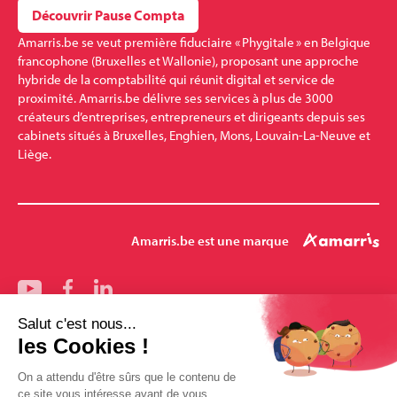
Découvrir Pause Compta
Amarris.be se veut première fiduciaire « Phygitale » en Belgique
francophone (Bruxelles et Wallonie), proposant une approche
hybride de la comptabilité qui réunit digital et service de
proximité. Amarris.be délivre ses services à plus de 3000
créateurs d’entreprises, entrepreneurs et dirigeants depuis ses
cabinets situés à Bruxelles, Enghien, Mons, Louvain-La-Neuve et
Liège.
Amarris.be est une marque
Nos bureaux
Bruxelles
Mons
Pharmalex
Enghien
Louvain-la-Neuve
Amarris-Santé