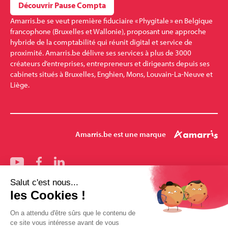
Découvrir Pause Compta
Amarris.be se veut première fiduciaire « Phygitale » en Belgique
francophone (Bruxelles et Wallonie), proposant une approche
hybride de la comptabilité qui réunit digital et service de
proximité. Amarris.be délivre ses services à plus de 3000
créateurs d’entreprises, entrepreneurs et dirigeants depuis ses
cabinets situés à Bruxelles, Enghien, Mons, Louvain-La-Neuve et
Liège.
Amarris.be est une marque
Nos bureaux
Bruxelles
Mons
Pharmalex
Enghien
Louvain-la-Neuve
Amarris-Santé