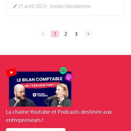
21 avril 2023
Jordan Vandamme
1
2
3
La
chaîne Youtube et Podcasts
destinée aux
entrepreneurs !