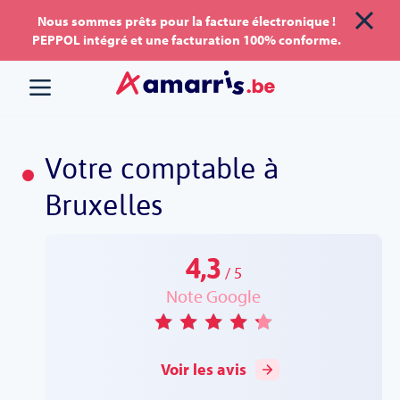
Aller
Aller au
Nous sommes prêts pour la facture électronique !
PEPPOL intégré et une facturation 100% conforme.
au
contenu
menu
Votre comptable à
Bruxelles
4,3
5
Note Google
Voir les avis