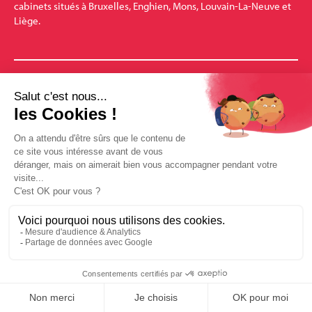
cabinets situés à Bruxelles, Enghien, Mons, Louvain-La-Neuve et
Liège.
Amarris.be est une marque
Nos bureaux
Bruxelles
Mons
Pharmalex
Enghien
Louvain-la-Neuve
Amarris-Santé
Mentions légales
Conditions générales de vente
Politique des données Amarris.be
Mécanisé avec soin par Le Petit Garage