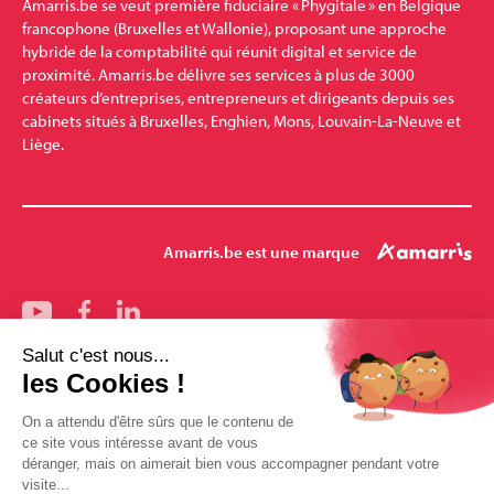
Amarris.be se veut première fiduciaire « Phygitale » en Belgique
francophone (Bruxelles et Wallonie), proposant une approche
hybride de la comptabilité qui réunit digital et service de
proximité. Amarris.be délivre ses services à plus de 3000
créateurs d’entreprises, entrepreneurs et dirigeants depuis ses
cabinets situés à Bruxelles, Enghien, Mons, Louvain-La-Neuve et
Liège.
Amarris.be est une marque
Nos bureaux
Bruxelles
Mons
Pharmalex
Enghien
Louvain-la-Neuve
Amarris-Santé