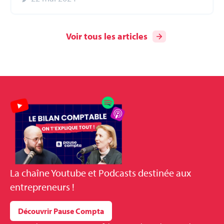
Voir tous les articles
La
chaîne Youtube et Podcasts
destinée aux
entrepreneurs !
Découvrir Pause Compta