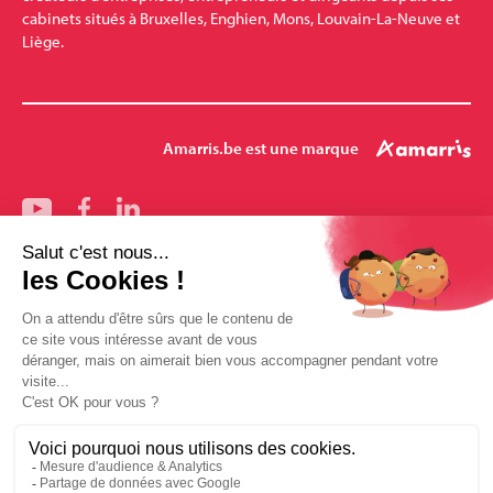
cabinets situés à Bruxelles, Enghien, Mons, Louvain-La-Neuve et
Liège.
Amarris.be est une marque
Nos bureaux
Bruxelles
Mons
Pharmalex
Enghien
Louvain-la-Neuve
Amarris-Santé
Mentions légales
Conditions générales de vente
Politique des données Amarris.be