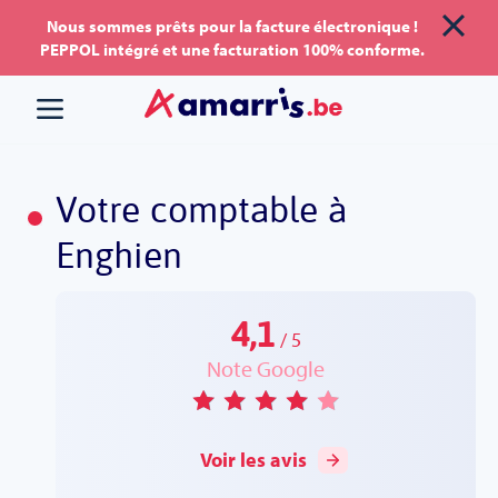
Aller
Aller au
Nous sommes prêts pour la facture électronique !
PEPPOL intégré et une facturation 100% conforme.
au
contenu
menu
Votre comptable à
Enghien
4,1
5
Note Google
Voir les avis