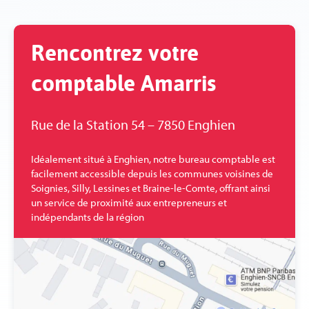
Rencontrez votre
comptable Amarris
Rue de la Station 54 – 7850 Enghien
Idéalement situé à Enghien, notre bureau comptable est
facilement accessible depuis les communes voisines de
Soignies, Silly, Lessines et Braine-le-Comte, offrant ainsi
un service de proximité aux entrepreneurs et
indépendants de la région