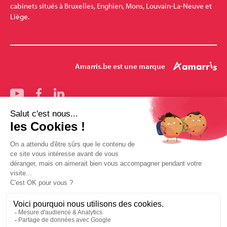
cabinets situés à Bruxelles, Enghien, Mons, Louvain-La-Neuve et
Liège.
Amarris.be est une marque
Nos bureaux
Bruxelles
Mons
Pharmalex
Enghien
Louvain-la-Neuve
Amarris-Santé
Mentions légales
Conditions générales de vente
Politique des données Amarris.be
Mécanisé avec soin par Le Petit Garage