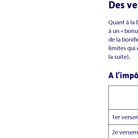
Des ve
Quant à la 
à un « bonu
de la bonif
limites qui
la suite).
A l’imp
1er verse
2e versem