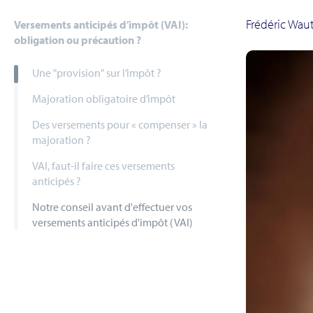
Frédéric Wau
Versements anticipés d’impôt (VAI):
obligation ou précaution ?
Une "provision" sur l’impôt ?
Majoration obligatoire d’impôt
Des versements pour « compenser » la
majoration ?
VAI, faut-il faire ces versements
anticipés ?
Notre conseil avant d'effectuer vos
versements anticipés d'impôt (VAI)