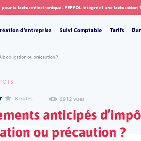
pour la facture électronique ! PEPPOL intégré et une facturation
Bu
réation d’entreprise
Suivi Comptable
Tarifs
I): obligation ou précaution ?
MPÔTS
8 notes
6912 vues
ments anticipés d’impôt
ation ou précaution ?