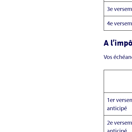
3e versem
4e versem
A l’impô
Vos échéanc
1er verse
anticipé
2e verse
anticipé