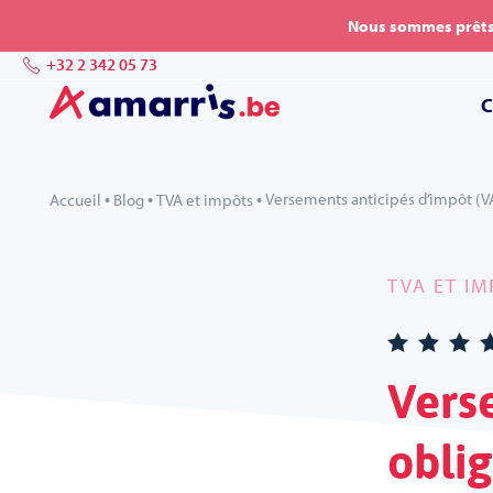
Aller
Aller au
Nous sommes prêts 
au
contenu
+32 2 342 05 73
menu
C
•
•
•
Versements anticipés d’impôt (VA
Accueil
Blog
TVA et impôts
TVA ET I
Verse
oblig