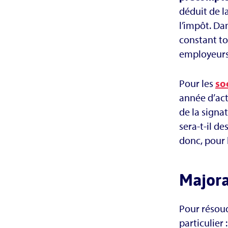
déduit de l
l’impôt. Dan
constant to
employeurs 
Pour les
so
année d’acti
de la signa
sera-t-il de
donc, pour 
Majora
Pour résoud
particulier