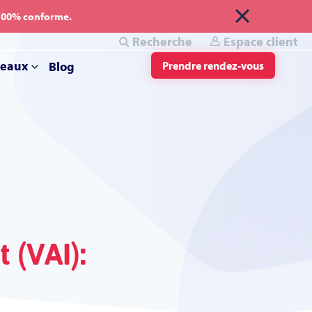
 100% conforme.
Recherche
Espace client
reaux
Blog
Prendre rendez-vous
 (VAI):