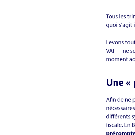
Tous les tr
quoi s’agit
Levons tout
VAI — ne so
moment adé
Une « p
Afin de ne 
nécessaires
différents 
fiscale. En
précompte