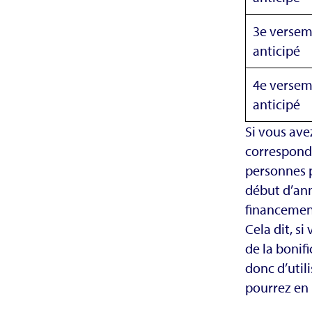
3e verse
anticipé
4e verse
anticipé
Si vous ave
correspond 
personnes p
début d’ann
financement
Cela dit, si
de la bonif
donc d’utili
pourrez en 