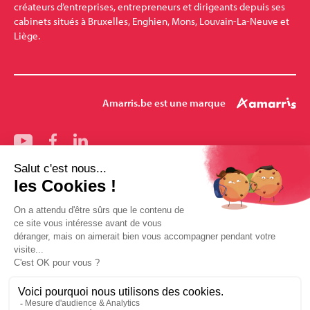
créateurs d’entreprises, entrepreneurs et dirigeants depuis ses
cabinets situés à Bruxelles, Enghien, Mons, Louvain-La-Neuve et
Liège.
Amarris.be est une marque
Nos bureaux
Bruxelles
Mons
Pharmalex
Enghien
Louvain-la-Neuve
Amarris-Santé
Mentions légales
Conditions générales de vente
Politique des données Amarris.be