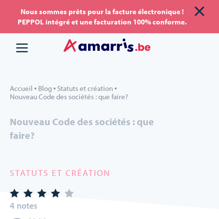
Aller
Aller au
Nous sommes prêts pour la facture électronique !
PEPPOL intégré et une facturation 100% conforme.
au
contenu
menu
•
•
•
Accueil
Blog
Statuts et création
Nouveau Code des sociétés : que faire?
Nouveau Code des sociétés : que
faire?
STATUTS ET CRÉATION
4 notes