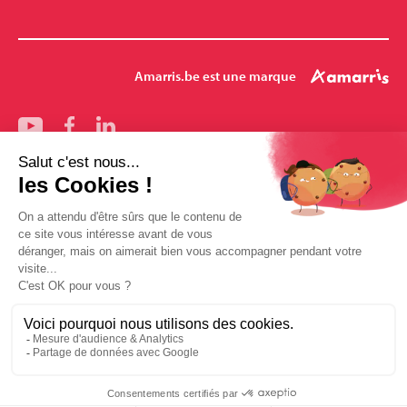
Amarris.be est une marque
Nos bureaux
Bruxelles
Mons
Pharmalex
Enghien
Louvain-la-Neuve
Amarris-Santé
Mentions légales
Conditions générales de vente
Politique des données Amarris.be
Mécanisé avec soin par Le Petit Garage